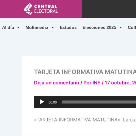
Ir
al
contenido
Al día
Multimedia
Estados
Elecciones 2025
Cul
TARJETA INFORMATIVA MATUTIN
Deja un comentario
/ Por
INE
/
17 octubre, 
Reproductor
00:00
de
audio
«TARJETA INFORMATIVA MATUTINA». Lanzami