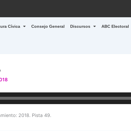
tura Cívica
Consejo General
Discursos
ABC Electoral
A
2018
ento: 2018. Pista 49.