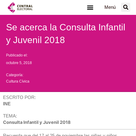
Ir
Menú
al
contenido
Se acerca la Consulta Infantil
y Juvenil 2018
Publicado el:
octubre 5, 2018
Categoría:
Cultura Cívica
ESCRITO POR:
INE
TEMA:
Consulta Infantil y Juvenil 2018
Recuerda que del 17 al 25 de noviembre las niñas y niños