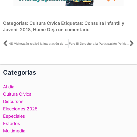
Categorías:
Cultura Cívica
Etiquetas:
Consulta Infantil y
Juvenil 2018
,
Home
Deja un comentario
Ant
S
INE Michoacán realizó la integración del Grupo Coordinador Institucional para la Consulta Infantil y Juvenil 2018
Foro El Derecho a la Participación Política de las Personas con Discapacidad
Categorías
Al día
Cultura Cívica
Discursos
Elecciones 2025
Especiales
Estados
Multimedia