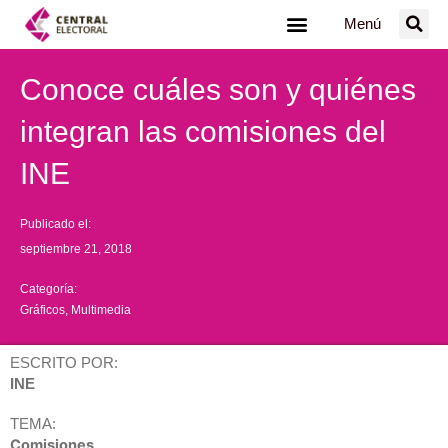
Ir
Menú
al
contenido
Conoce cuáles son y quiénes
integran las comisiones del
INE
Publicado el:
septiembre 21, 2018
Categoría:
Gráficos
,
Multimedia
ESCRITO POR:
INE
TEMA:
Comisiones