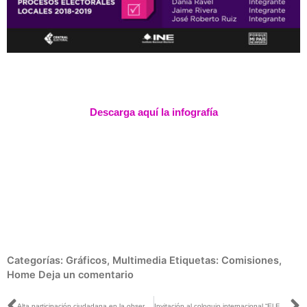
Descarga aquí la infografía
Categorías:
Gráficos
,
Multimedia
Etiquetas:
Comisiones
,
Home
Deja un comentario
Alta participación ciudadana en la observación de elecciones 2017-2018
Invitación al coloquio internacional “El Futuro de la Democracia”