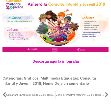
Descarga aquí la infografía
Categorías:
Gráficos
,
Multimedia
Etiquetas:
Consulta
Infantil y Juvenil 2018
,
Home
Deja un comentario
Ant
S
Semanario ¡Entérate!, lunes 10 de septiembre de 2018
Corte informativo matutino, 10 de septiembre de 2018