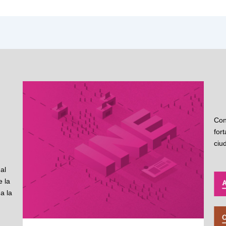
Con
for
ciu
al
 la
a la