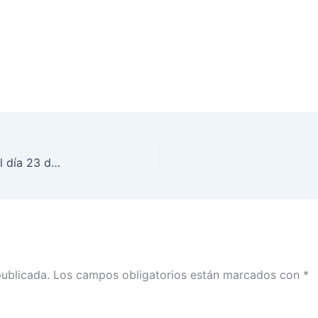
Sesión Ordinaria del Consejo General, realizada el día 23 de agosto de 2018
publicada.
Los campos obligatorios están marcados con
*