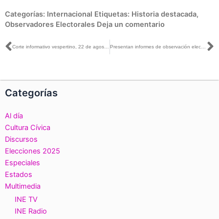
Categorías:
Internacional
Etiquetas:
Historia destacada
,
Observadores Electorales
Deja un comentario
Ant
S
Corte informativo vespertino, 22 de agosto de 2018
Presentan informes de observación electoral internacional y nacional, de las #Elecciones 2018
Categorías
Al día
Cultura Cívica
Discursos
Elecciones 2025
Especiales
Estados
Multimedia
INE TV
INE Radio