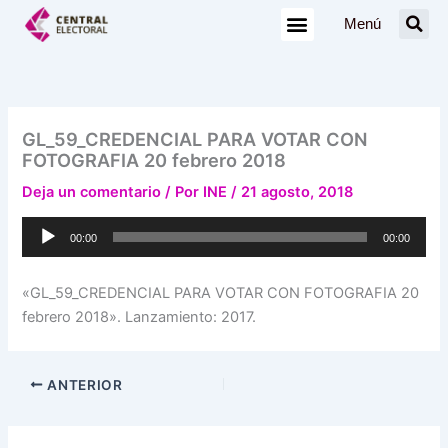
Ir
Menú
al
contenido
GL_59_CREDENCIAL PARA VOTAR CON
FOTOGRAFIA 20 febrero 2018
Deja un comentario
/ Por
INE
/
21 agosto, 2018
Reproductor
00:00
00:00
de
audio
«GL_59_CREDENCIAL PARA VOTAR CON FOTOGRAFIA 20
febrero 2018». Lanzamiento: 2017.
ANTERIOR