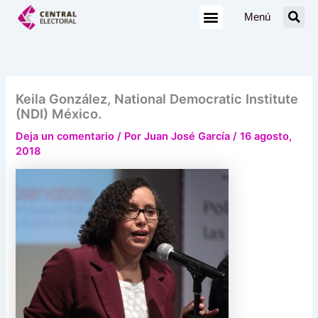
Ir
Menú
al
contenido
Keila González, National Democratic Institute
(NDI) México.
Deja un comentario
/ Por
Juan José García
/
16 agosto,
2018