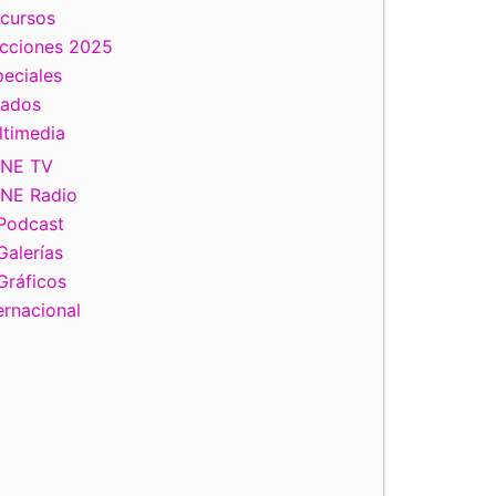
scursos
ecciones 2025
eciales
tados
ltimedia
INE TV
INE Radio
Podcast
Galerías
Gráficos
ernacional