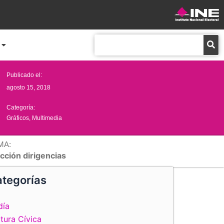
Buscar
Publicado el:
agosto 15, 2018
Categoría:
Gráficos
,
Multimedia
MA:
cción dirigencias
tegorías
día
tura Cívica