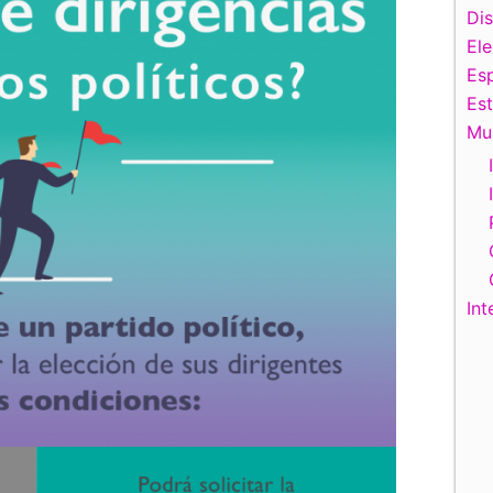
Di
El
Esp
Es
Mu
Int