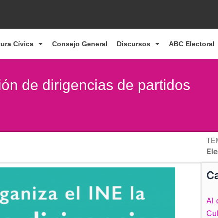
tura Cívica
Consejo General
Discursos
ABC Electoral
ión de dirigencias de partidos
TE
Ele
Ca
Al 
Cul