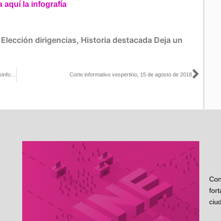
aquí la infografía
:
Elección dirigencias
,
Historia destacada
Deja un
Sigu
Participa Consejero Presidente del INE en conversatorio sobre desinformación en Brasil
Corte informativo vespertino, 15 de agosto de 2018
Con
for
ciu