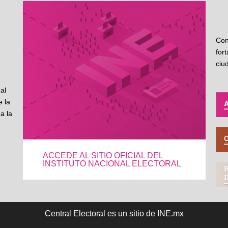
Con
for
ciu
al
 la
a la
ACCEDE AL SITIO OFICIAL DEL
INSTITUTO NACIONAL ELECTORAL
Central Electoral es un sitio de INE.mx