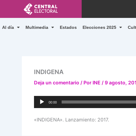
Ir
al
contenido
Al día
Multimedia
Estados
Elecciones 2025
Cul
INDIGENA
Deja un comentario
/ Por
INE
/
9 agosto, 20
Reproductor
00:00
de
audio
«INDIGENA». Lanzamiento: 2017.