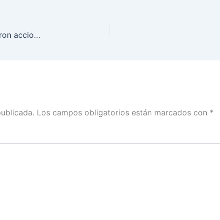
¿Sabías que en la elección del 1 de julio se aplicaron acciones afirmativas a favor de la representación de personas indígenas?
publicada.
Los campos obligatorios están marcados con
*