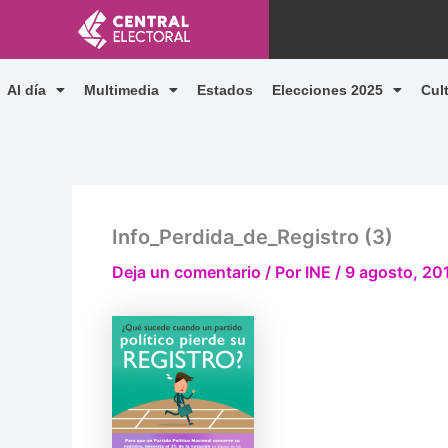
Ir
al
contenido
Al día
Multimedia
Estados
Elecciones 2025
Cul
Info_Perdida_de_Registro (3)
Deja un comentario
/ Por
INE
/
9 agosto, 20