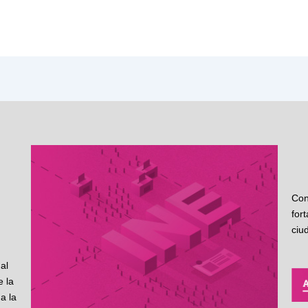
Con
for
ciu
al
 la
a la