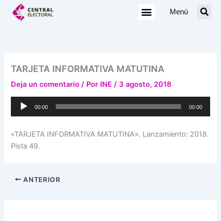
Ir
Menú
al
contenido
TARJETA INFORMATIVA MATUTINA
Deja un comentario
/ Por
INE
/
3 agosto, 2018
Reproductor
00:00
00:00
de
audio
«TARJETA INFORMATIVA MATUTINA». Lanzamiento: 2018.
Pista 49.
ANTERIOR