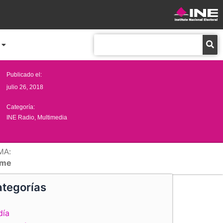
Buscar
Publicado el:
julio 26, 2018
Categoría:
INE Radio
,
Multimedia
MA:
me
tegorías
día