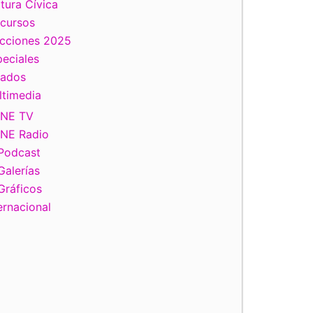
tura Cívica
scursos
ecciones 2025
eciales
tados
ltimedia
INE TV
INE Radio
Podcast
Galerías
Gráficos
ernacional