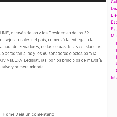
las
Cul
teclas
Di
de
El
flecha
Esp
arriba/abajo
Es
l INE, a través de las y los Presidentes de los 32
para
Mu
onsejos Locales del país, comenzó la entrega, a la
aumentar
ámara de Senadores, de las copias de las constancias
o
ue acreditan a las y los 96 senadores electos para la
disminuir
XIV y la LXV Legislaturas, por los principios de mayoría
el
elativa y primera minoría.
volumen.
Int
s:
Home
Deja un comentario