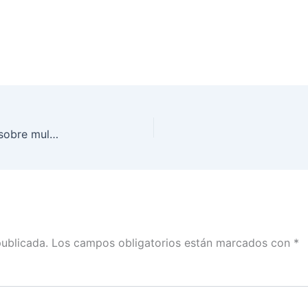
Entrevista de Ciro Murayama con Luis Cárdenas sobre multa a Morena por Fideicomiso
publicada.
Los campos obligatorios están marcados con
*