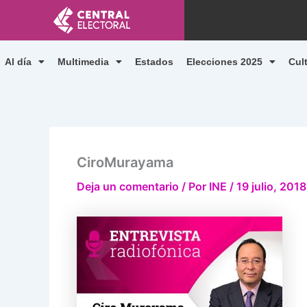
Ir
al
contenido
Al día
Multimedia
Estados
Elecciones 2025
Cul
CiroMurayama
Deja un comentario
/ Por
INE
/
19 julio, 2018