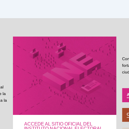
Con
for
ciu
al
 la
a la
ACCEDE AL SITIO OFICIAL DEL
INSTITUTO NACIONAL ELECTORAL