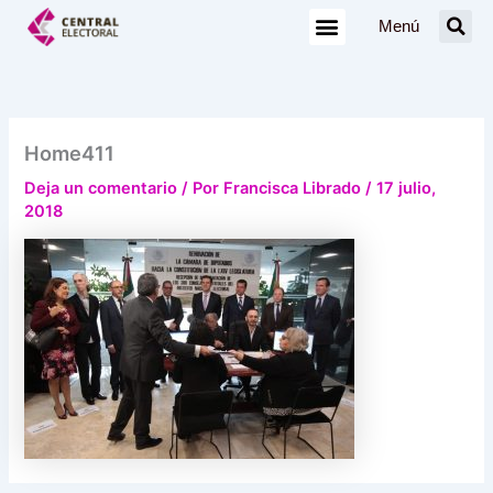
Ir
Menú
al
contenido
Home411
Deja un comentario
/ Por
Francisca Librado
/
17 julio,
2018