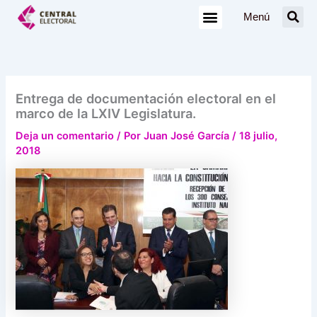
Ir
Menú
al
contenido
Entrega de documentación electoral en el
marco de la LXIV Legislatura.
Deja un comentario
/ Por
Juan José García
/
18 julio,
2018