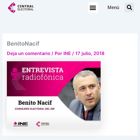
Ir
Menú
al
contenido
BenitoNacif
Deja un comentario
/ Por
INE
/
17 julio, 2018