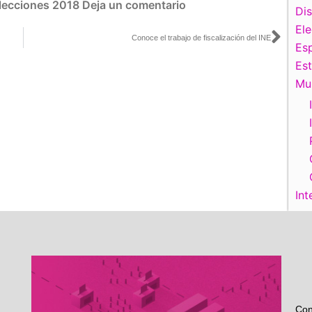
lecciones 2018
Deja un comentario
Di
El
Sigu
Conoce el trabajo de fiscalización del INE
Esp
Es
Mu
Int
Con