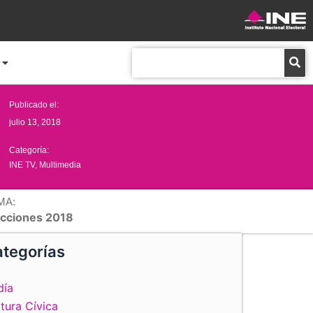
Buscar
Publicado el:
julio 13, 2018
Categoría:
INE TV
,
Multimedia
MA:
ecciones 2018
tegorías
día
tura Cívica