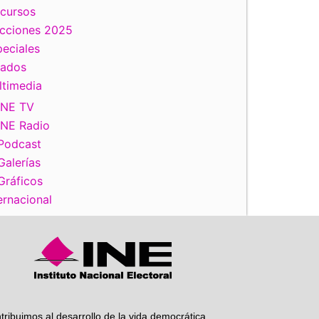
scursos
ecciones 2025
iente
eciales
tados
ltimedia
INE TV
INE Radio
Podcast
Galerías
Gráficos
ernacional
tribuimos al desarrollo de la vida democrática