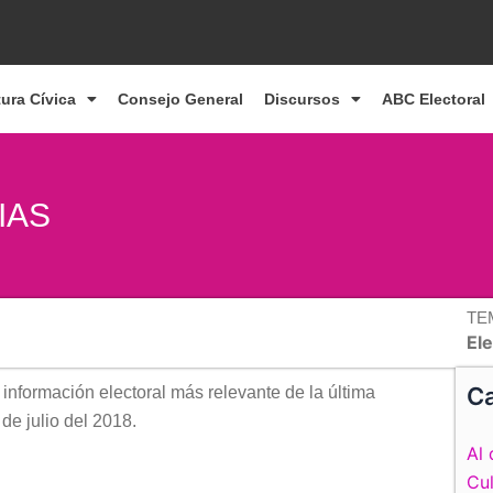
tura Cívica
Consejo General
Discursos
ABC Electoral
IAS
TE
El
Ca
 información electoral más relevante de la última
 de julio del 2018.
Al 
Cul