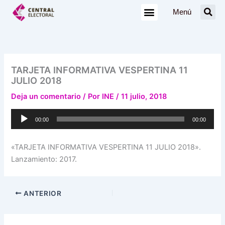
Ir
Menú
al
contenido
TARJETA INFORMATIVA VESPERTINA 11
JULIO 2018
Deja un comentario
/ Por
INE
/
11 julio, 2018
Reproductor
00:00
00:00
de
audio
«TARJETA INFORMATIVA VESPERTINA 11 JULIO 2018».
Lanzamiento: 2017.
ANTERIOR