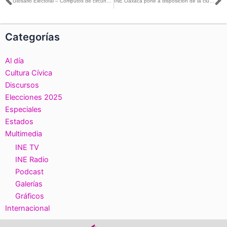
Ant
S
Glosario Electoral – Cómputos de circunscripción plurinominal
INE Oaxaca pone a disposición de la ciudadanía 6 mil 503 credenciales de elector que estuvieron resguardadas
Categorías
Al día
Cultura Cívica
Discursos
Elecciones 2025
Especiales
Estados
Multimedia
INE TV
INE Radio
Podcast
Galerías
Gráficos
Internacional