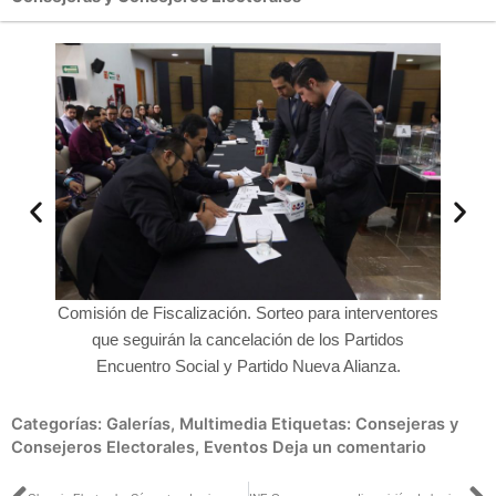
ventores
Comisión de Fiscalización. Sorteo para interventores
Comisió
dos
que seguirán la cancelación de los Partidos
qu
za.
Encuentro Social y Partido Nueva Alianza.
En
Categorías:
Galerías
,
Multimedia
Etiquetas:
Consejeras y
Consejeros Electorales
,
Eventos
Deja un comentario