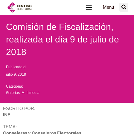
Ir
Menú
al
contenido
Comisión de Fiscalización,
realizada el día 9 de julio de
2018
Publicado el:
julio 9, 2018
Categoría:
Galerías
,
Multimedia
ESCRITO POR:
INE
TEMA:
Consejeras y Consejeros Electorales