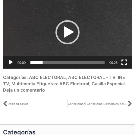
de
vídeo
00:00
00:26
Categorías:
ABC ELECTORAL
,
ABC ELECTORAL - TV
,
INE
TV
,
Multimedia
Etiquetas:
ABC Electoral
,
Casilla Especial
Deja un comentario
Ant
S
Ubica tu casilla
Consejeras y Consejeros Electorales del INE señalan la importancia de la emisión del voto
Categorías