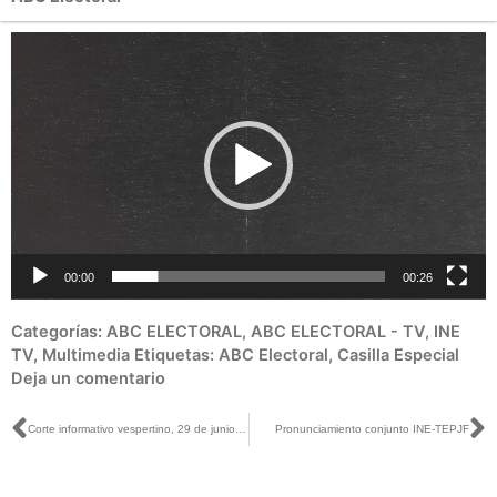
Reproductor
de
vídeo
00:00
00:26
Categorías:
ABC ELECTORAL
,
ABC ELECTORAL - TV
,
INE
TV
,
Multimedia
Etiquetas:
ABC Electoral
,
Casilla Especial
Deja un comentario
Ant
S
Corte informativo vespertino, 29 de junio de 2018
Pronunciamiento conjunto INE-TEPJF