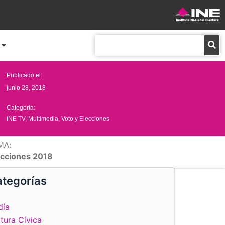
Buscar
Publicado el:
junio 28, 2018
Categoría:
INE TV
,
Multimedia
,
Voto y Elecciones
MA:
ecciones 2018
tegorías
día
tura Cívica