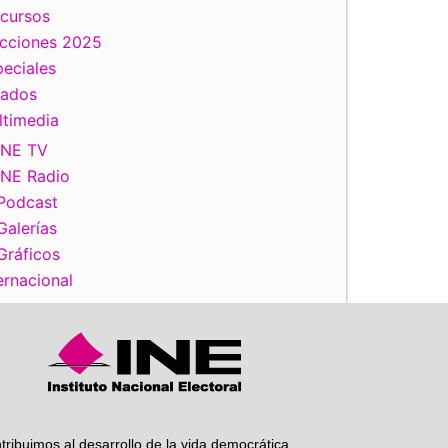
scursos
ecciones 2025
eciales
iente
tados
ltimedia
INE TV
INE Radio
Podcast
Galerías
Gráficos
ernacional
tribuimos al desarrollo de la vida democrática