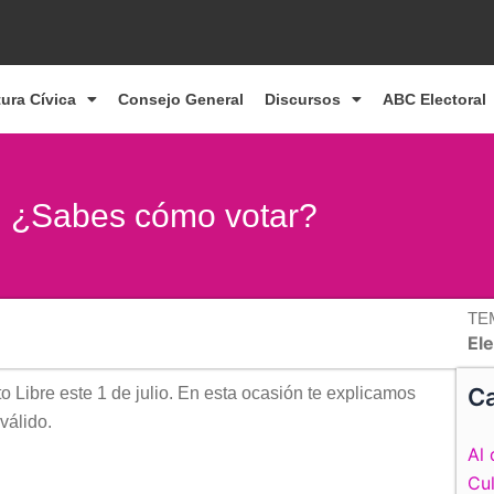
tura Cívica
Consejo General
Discursos
ABC Electoral
: ¿Sabes cómo votar?
TE
El
Ca
o Libre este 1 de julio. En esta ocasión te explicamos
válido.
Al 
Cul