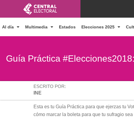
Ir
al
contenido
Al día
Multimedia
Estados
Elecciones 2025
Cul
Guía Práctica #Elecciones2018
ESCRITO POR:
INE
Esta es tu Guía Práctica para que ejerzas tu Vot
cómo marcar la boleta para que tu sufragio sea 