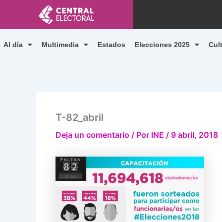
Ir
al
contenido
Al día
Multimedia
Estados
Elecciones 2025
Cul
T-82_abril
Deja un comentario
/ Por
INE
/
9 abril, 2018