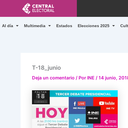
Ir
al
contenido
Al día
Multimedia
Estados
Elecciones 2025
Cul
T-18_junio
Deja un comentario
/ Por
INE
/
14 junio, 201