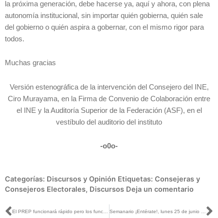
la próxima generación, debe hacerse ya, aquí y ahora, con plena
autonomía institucional, sin importar quién gobierna, quién sale
del gobierno o quién aspira a gobernar, con el mismo rigor para
todos.
Muchas gracias
Versión estenográfica de la intervención del Consejero del INE,
Ciro Murayama, en la Firma de Convenio de Colaboración entre
el INE y la Auditoría Superior de la Federación (ASF), en el
vestíbulo del auditorio del instituto
-o0o-
Categorías:
Discursos y Opinión
Etiquetas:
Consejeras y
Consejeros Electorales
,
Discursos
Deja un comentario
Ant
S
El PREP funcionará rápido pero los funcionarios de casilla tendrán doble de trabajo: Murayama con Sergio Sarmiento
Semanario ¡Entérate!, lunes 25 de junio de 2018