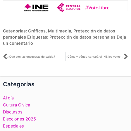
Categorías:
Gráficos
,
Multimedia
,
Protección de datos
personales
Etiquetas:
Protección de datos personales
Deja
un comentario
Ant
S
¿Qué son las encuestas de salida?
¿Cómo y dónde contará el INE los votos de los mexicanos residentes en el extranjero?
Categorías
Al día
Cultura Cívica
Discursos
Elecciones 2025
Especiales