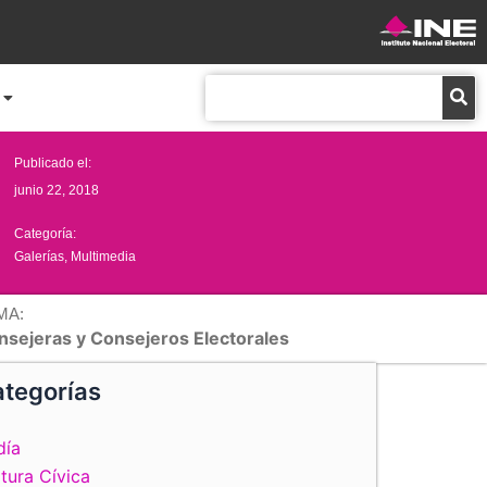
Buscar
Publicado el:
junio 22, 2018
Categoría:
Galerías
,
Multimedia
MA:
nsejeras y Consejeros Electorales
tegorías
día
tura Cívica