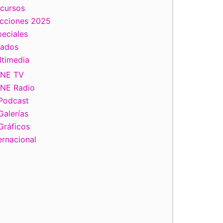
scursos
ecciones 2025
eciales
tados
ltimedia
INE TV
INE Radio
Podcast
Galerías
Gráficos
ernacional
Firma del Convenio INE- Tecnológico de Monterrey