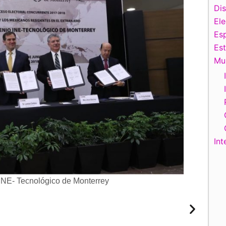
Di
El
Esp
Es
Mu
Int
INE- Tecnológico de Monterrey