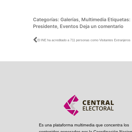
Categorías:
Galerías
,
Multimedia
Etiquetas:
Presidente
,
Eventos
Deja un comentario
Ant
El INE ha acreditado a 711 personas como Visitantes Extranjeros
Es una plataforma multimedia que concentra los
contenidos generados por la Coordinación Nacion