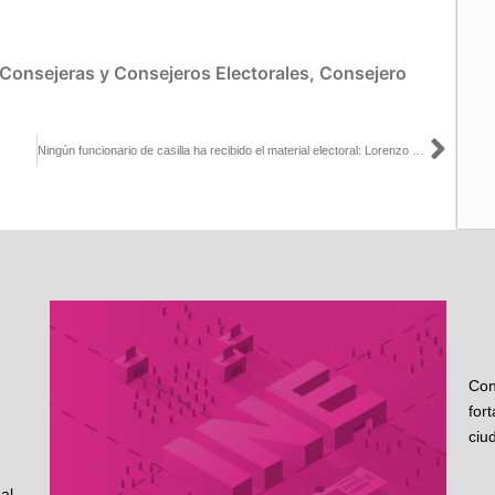
Consejeras y Consejeros Electorales
,
Consejero
Sigu
Ningún funcionario de casilla ha recibido el material electoral: Lorenzo Córdova
Con
for
ciu
al