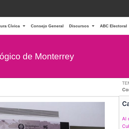
tura Cívica
Consejo General
Discursos
ABC Electoral
lógico de Monterrey
TE
Co
Ca
Al 
Cul