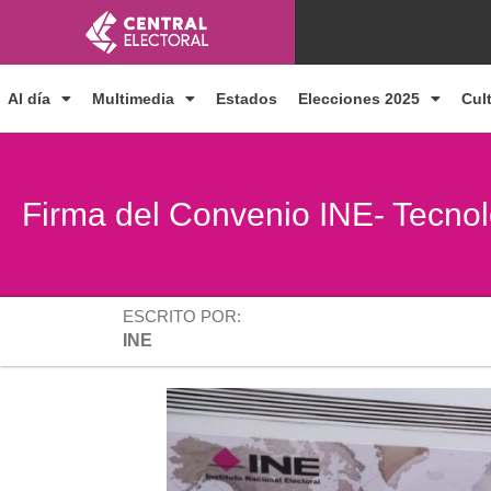
Ir
al
contenido
Al día
Multimedia
Estados
Elecciones 2025
Cul
Firma del Convenio INE- Tecno
ESCRITO POR:
INE