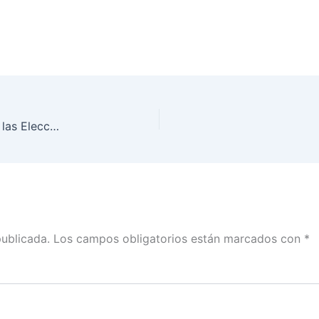
¿Cómo se integran los paquetes electorales para las Elecciones 2018?
publicada.
Los campos obligatorios están marcados con
*