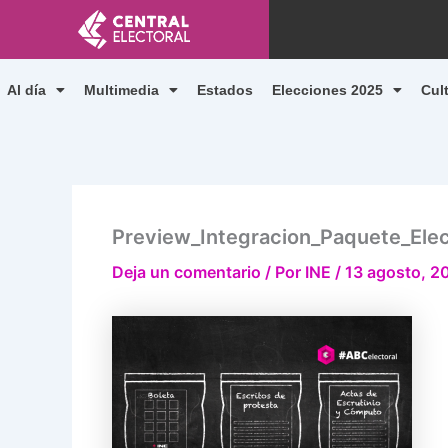
Ir
al
contenido
Al día
Multimedia
Estados
Elecciones 2025
Cul
Preview_Integracion_Paquete_Elec
Deja un comentario
/ Por
INE
/
13 agosto, 2