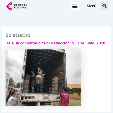
Ir
Menú
al
contenido
BoletasQro
Deja un comentario
/ Por
Redacción INE
/
14 junio, 2018