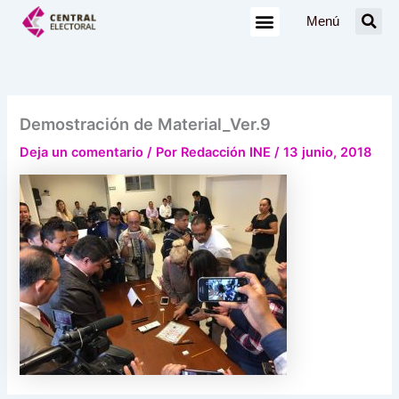
Ir
Menú
al
contenido
Demostración de Material_Ver.9
Deja un comentario
/ Por
Redacción INE
/
13 junio, 2018