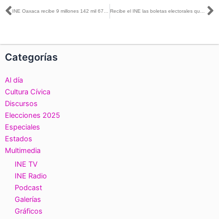
Ant
S
INE Oaxaca recibe 9 millones 142 mil 672 boletas para el Proceso Electoral Federal 2017-2018
Recibe el INE las boletas electorales que se usaran el próximo 1 de julio en Baja California
Categorías
Al día
Cultura Cívica
Discursos
Elecciones 2025
Especiales
Estados
Multimedia
INE TV
INE Radio
Podcast
Galerías
Gráficos