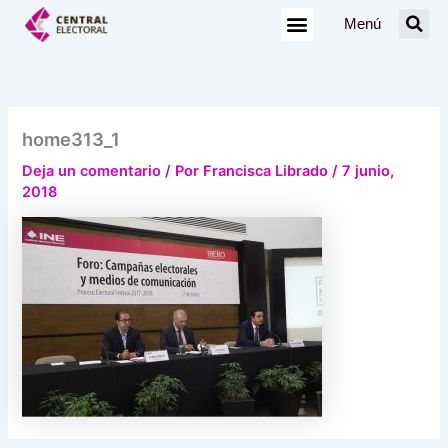
Ir
Menú
al
contenido
home313_1
Deja un comentario
/ Por
Francisca Librado
/
7 junio,
2018