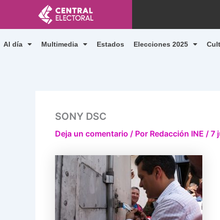
Ir
al
contenido
Al día
Multimedia
Estados
Elecciones 2025
Cul
SONY DSC
Deja un comentario
/ Por
Redacción INE
/
7 