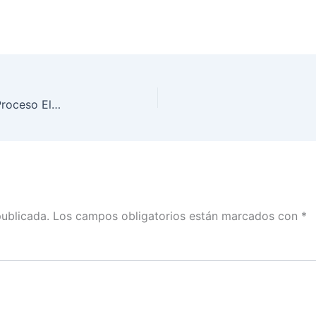
Llegan boletas electorales a INE Sinaloa para el Proceso Electoral 2017-2018
publicada.
Los campos obligatorios están marcados con
*