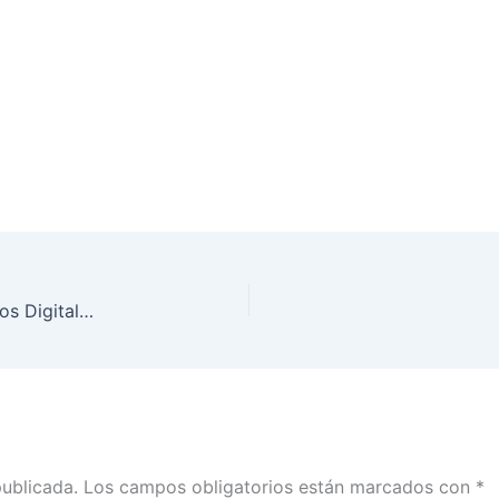
Discurso de Ciro Murayama en la mesa 2 “Espacios Digitales y Elecciones” en el marco del Foro: Campañas Electorales y Medios de Comunicación
publicada.
Los campos obligatorios están marcados con
*