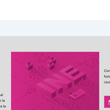
Con
for
ciu
al
 la
a la