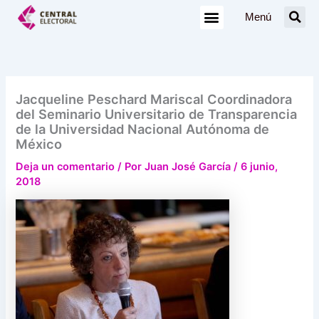
Ir
Menú
al
contenido
Jacqueline Peschard Mariscal Coordinadora
del Seminario Universitario de Transparencia
de la Universidad Nacional Autónoma de
México
Deja un comentario
/ Por
Juan José García
/
6 junio,
2018