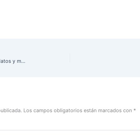
El INE sorteó el orden de participación de candidatos y moderadores para el tercer debate: Murayama con Curzio
publicada.
Los campos obligatorios están marcados con
*