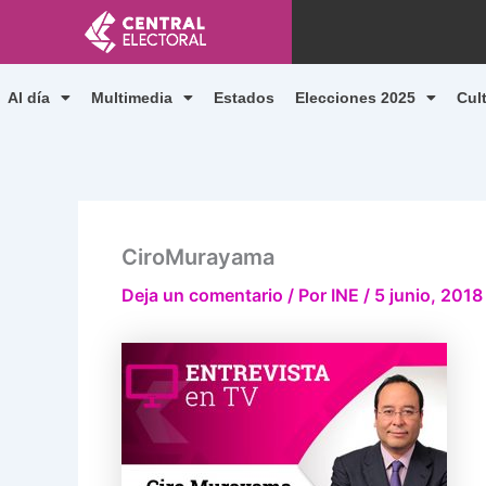
Ir
al
contenido
Al día
Multimedia
Estados
Elecciones 2025
Cul
CiroMurayama
Deja un comentario
/ Por
INE
/
5 junio, 2018