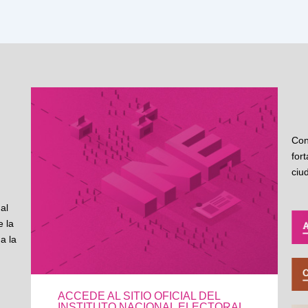
Con
for
ciu
al
 la
a la
ACCEDE AL SITIO OFICIAL DEL
INSTITUTO NACIONAL ELECTORAL