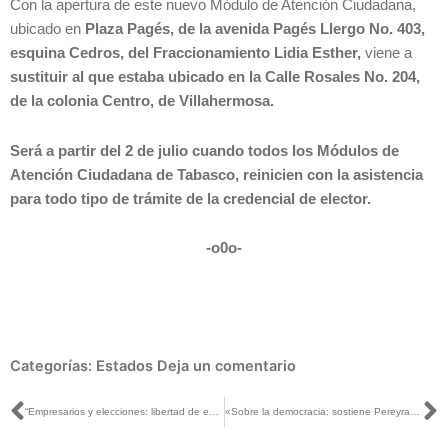
Con la apertura de este nuevo Módulo de Atención Ciudadana,
ubicado en
Plaza Pagés, de la avenida Pagés Llergo No. 403,
esquina Cedros, del Fraccionamiento Lidia Esther,
viene a
sustituir al que estaba ubicado en la Calle Rosales No. 204,
de la colonia Centro, de Villahermosa.
Será a partir del 2 de julio cuando todos los Módulos de
Atención Ciudadana de Tabasco, reinicien con la asistencia
para todo tipo de trámite de la credencial de elector.
-o0o-
Categorías:
Estados
Deja un comentario
Ant
S
“Empresarios y elecciones: libertad de expresión o coacción del voto”, artículo de Dania Ravel, publicado en El Sol de México
«Sobre la democracia: sostiene Pereyra», artículo de Ciro Murayama, publicado en La Jornada