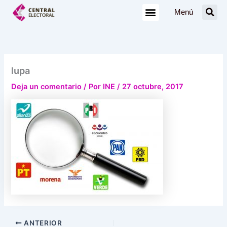
Ir
Menú
al
contenido
lupa
Deja un comentario
/ Por
INE
/
27 octubre, 2017
ANTERIOR