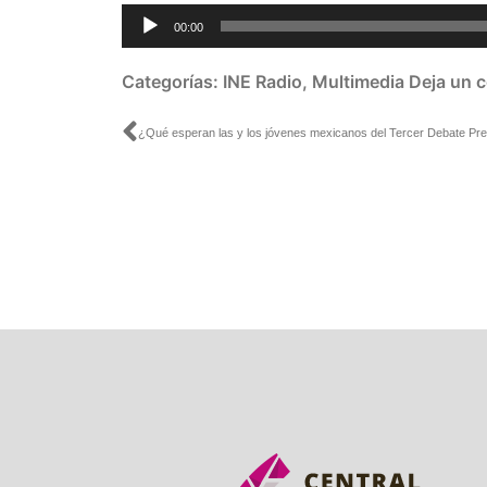
Reproductor
00:00
de
audio
Categorías:
INE Radio
,
Multimedia
Deja un 
Ant