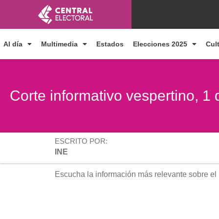
Ir
al
contenido
Al día
Multimedia
Estados
Elecciones 2025
Cul
Corte informativo vespertino, 1
ESCRITO POR:
INE
Escucha la información más relevante sobre el