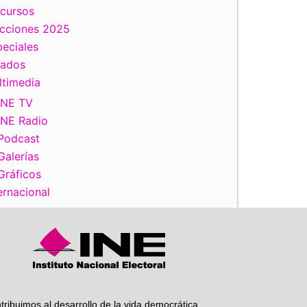
scursos
ecciones 2025
eciales
tados
ltimedia
iente
INE TV
INE Radio
Podcast
Galerías
Gráficos
ernacional
tribuimos al desarrollo de la vida democrática