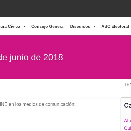
tura Cívica
Consejo General
Discursos
ABC Electoral
 de junio de 2018
TE
Ca
 INE en los medios de comunicación:
Al 
Cul