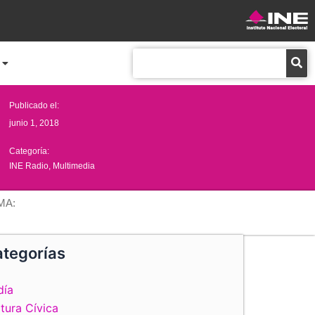
Buscar
Publicado el:
junio 1, 2018
Categoría:
INE Radio
,
Multimedia
MA:
tegorías
día
tura Cívica