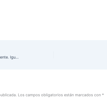
Comunicación sin discriminación. Lenguaje incluyente. Igualdad-es, episodio 7
publicada.
Los campos obligatorios están marcados con
*