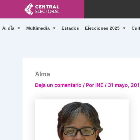
Ir
al
contenido
Al día
Multimedia
Estados
Elecciones 2025
Cul
Alma
Deja un comentario
/ Por
INE
/
31 mayo, 20