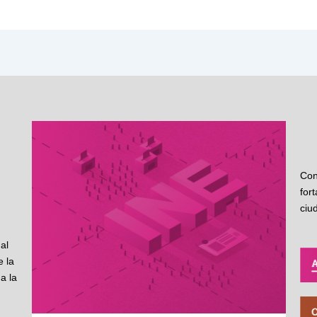
Con
for
ciu
al
 la
a la