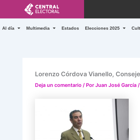
Ir
al
contenido
Al día
Multimedia
Estados
Elecciones 2025
Cul
Lorenzo Córdova Vianello, Conseje
Deja un comentario
/ Por
Juan José García