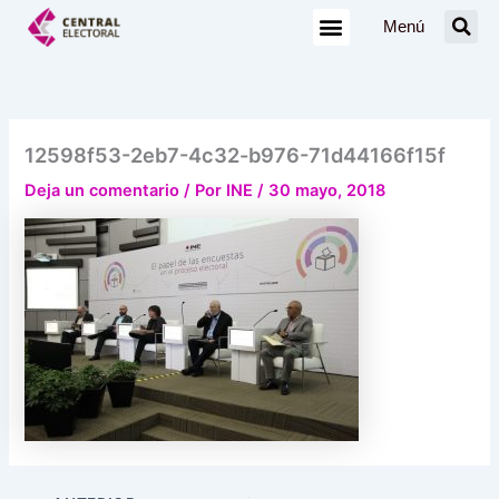
Ir
Menú
al
contenido
12598f53-2eb7-4c32-b976-71d44166f15f
Deja un comentario
/ Por
INE
/
30 mayo, 2018