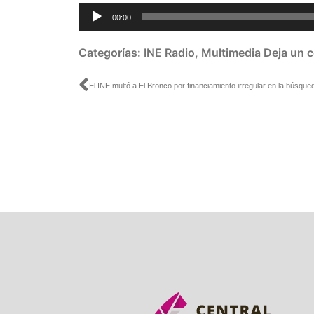
Reproductor
00:00
de
audio
Categorías:
INE Radio
,
Multimedia
Deja un 
Ant