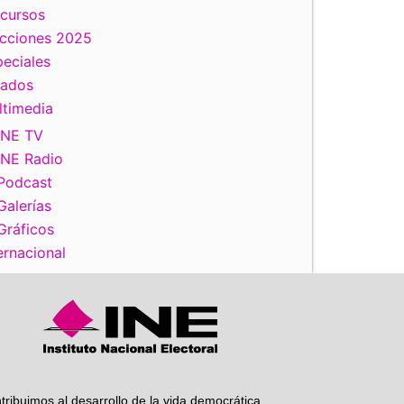
scursos
ecciones 2025
eciales
tados
ltimedia
iente
INE TV
INE Radio
Podcast
Galerías
Gráficos
ernacional
tribuimos al desarrollo de la vida democrática