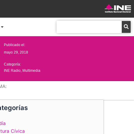
Buscar
Publicado el:
mayo 29, 2018
Categoría:
INE Radio
,
Multimedia
MA:
tegorías
día
tura Cívica