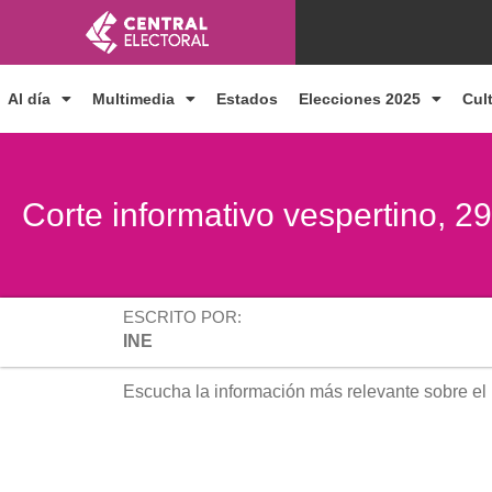
Ir
al
contenido
Al día
Multimedia
Estados
Elecciones 2025
Cul
Corte informativo vespertino, 
ESCRITO POR:
INE
Escucha la información más relevante sobre el