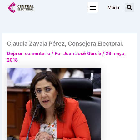
Ir
Menú
al
contenido
Claudia Zavala Pérez, Consejera Electoral.
Deja un comentario
/ Por
Juan José García
/
28 mayo,
2018