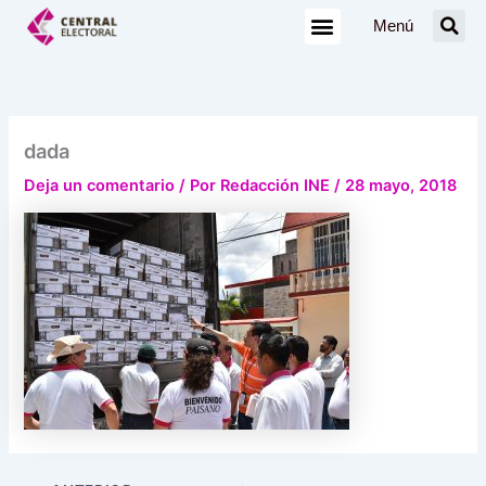
Ir
Menú
al
contenido
dada
Deja un comentario
/ Por
Redacción INE
/
28 mayo, 2018