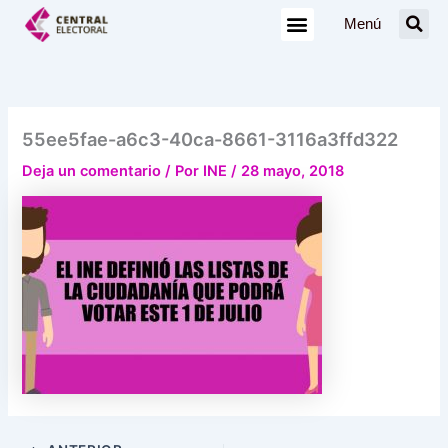
Ir
Menú
al
contenido
55ee5fae-a6c3-40ca-8661-3116a3ffd322
Deja un comentario
/ Por
INE
/
28 mayo, 2018