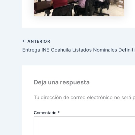
ANTERIOR
Deja una respuesta
Tu dirección de correo electrónico no será 
Comentario
*