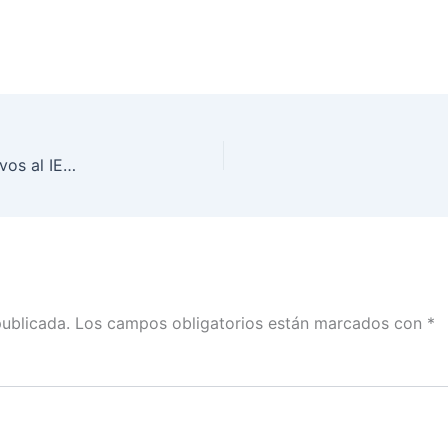
Entrega INE Coahuila Listados Nominales Definitivos al IEC y Consejos Distritales
publicada.
Los campos obligatorios están marcados con
*