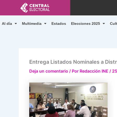
Ir
al
contenido
Al día
Multimedia
Estados
Elecciones 2025
Cul
Entrega Listados Nominales a Distri
Deja un comentario
/ Por
Redacción INE
/
25