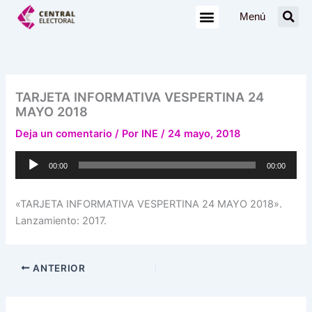
Ir
Menú
al
contenido
TARJETA INFORMATIVA VESPERTINA 24
MAYO 2018
Deja un comentario
/ Por
INE
/
24 mayo, 2018
Reproductor
00:00
00:00
de
audio
«TARJETA INFORMATIVA VESPERTINA 24 MAYO 2018».
Lanzamiento: 2017.
ANTERIOR