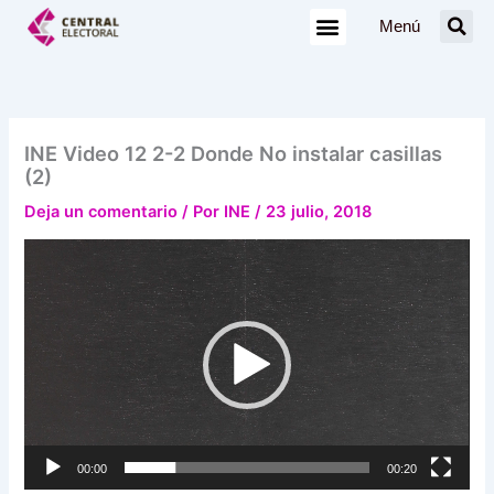
Ir
Menú
al
contenido
INE Video 12 2-2 Donde No instalar casillas
(2)
Deja un comentario
/ Por
INE
/
23 julio, 2018
Reproductor
de
vídeo
00:00
00:20